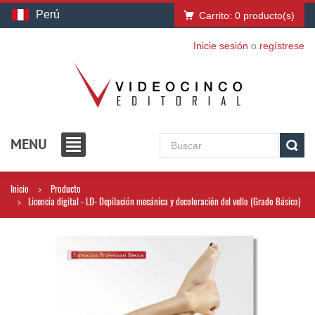
Perú
Carrito:
0
producto(s)
Inicie sesión
o
regístrese
MENU
Inicio
Producto
Licencia digital - LD- Depilación mecánica y decoloración del vello (Grado Básico)