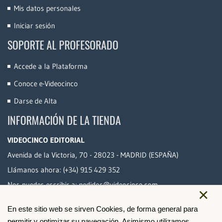
Mis datos personales
Iniciar sesión
SOPORTE AL PROFESORADO
Accede a la Plataforma
Conoce e-Videocinco
Darse de Alta
INFORMACIÓN DE LA TIENDA
VIDEOCINCO EDITORIAL
Avenida de la Victoria, 70 - 28023 - MADRID (ESPAÑA)
Llámanos ahora:
(+34) 915 429 352
Nos puedes escribir a:
pedidos@videocinco.com
×
En este sitio web se sirven Cookies, de forma general para
PAGO SEGURO
permitir y optimizar su navegación. Asimismo,utilizamos