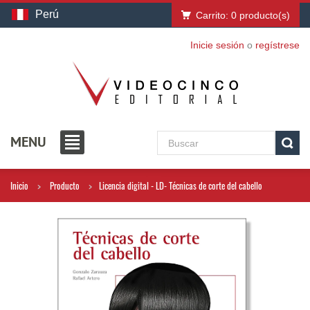
Perú
Carrito:
0
producto(s)
Inicie sesión
o
regístrese
MENU
Inicio
Producto
Licencia digital - LD- Técnicas de corte del cabello