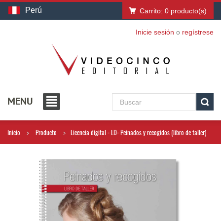
Perú
Carrito:
0
producto(s)
Inicie sesión
o
regístrese
MENU
Inicio
Producto
Licencia digital - LD- Peinados y recogidos (libro de taller)