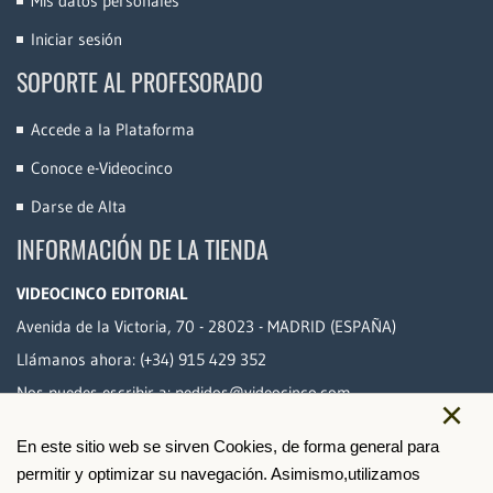
Mis datos personales
Iniciar sesión
SOPORTE AL PROFESORADO
Accede a la Plataforma
Conoce e-Videocinco
Darse de Alta
INFORMACIÓN DE LA TIENDA
VIDEOCINCO EDITORIAL
Avenida de la Victoria, 70 - 28023 - MADRID (ESPAÑA)
Llámanos ahora:
(+34) 915 429 352
Nos puedes escribir a:
pedidos@videocinco.com
×
En este sitio web se sirven Cookies, de forma general para
PAGO SEGURO
permitir y optimizar su navegación. Asimismo,utilizamos