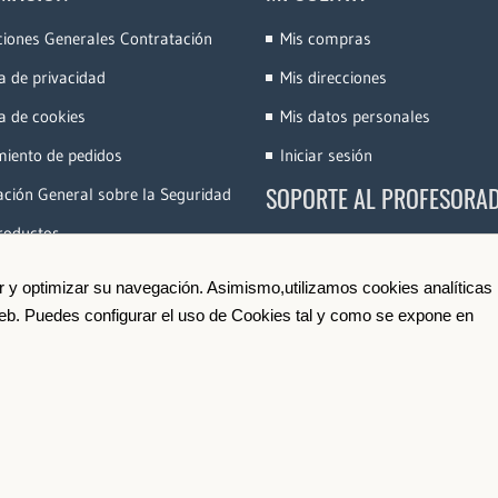
ciones Generales Contratación
Mis compras
ca de privacidad
Mis direcciones
ca de cookies
Mis datos personales
miento de pedidos
Iniciar sesión
SOPORTE AL PROFESORA
ción General sobre la Seguridad
roductos
Accede a la Plataforma
Conoce e-Videocinco
ir y optimizar su navegación. Asimismo,utilizamos cookies analíticas
 web. Puedes configurar el uso de Cookies tal y como se expone en
Darse de Alta