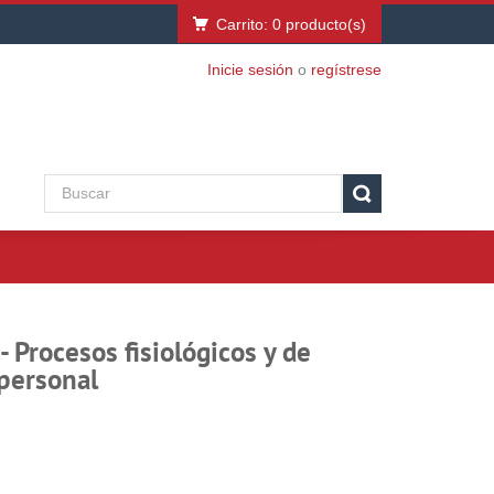
Carrito:
0
producto(s)
Inicie sesión
o
regístrese
- Procesos fisiológicos y de
personal