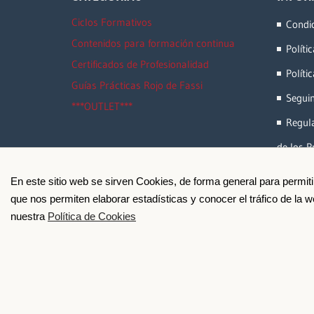
Ciclos Formativos
Condi
Contenidos para formación continua
Políti
Certificados de Profesionalidad
Políti
Guías Prácticas Rojo de Fassi
Segui
***OUTLET***
Regula
de los P
En este sitio web se sirven Cookies, de forma general para permit
que nos permiten elaborar estadísticas y conocer el tráfico de la
nuestra
Política de Cookies