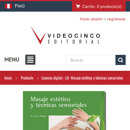
Perú
Carrito:
0
producto(s)
Inicie sesión
o
regístrese
MENU
Inicio
Producto
Licencia digital - LD- Masaje estético y técnicas sensoriales