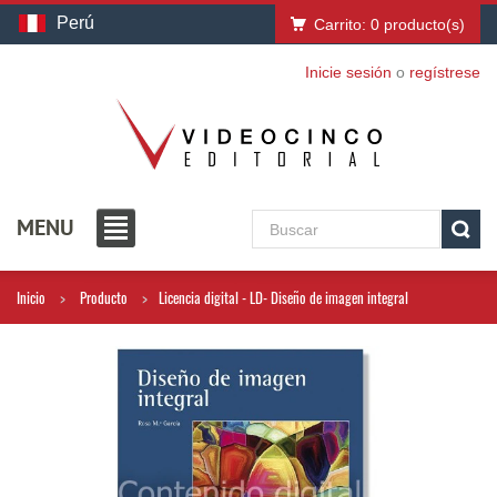
Perú
Carrito:
0
producto(s)
Inicie sesión
o
regístrese
MENU
Inicio
Producto
Licencia digital - LD- Diseño de imagen integral