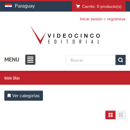
Paraguay
Carrito:
0
producto(s)
Inicie sesión
o
regístrese
MENU
Inicio
Uñas
Ver categorías