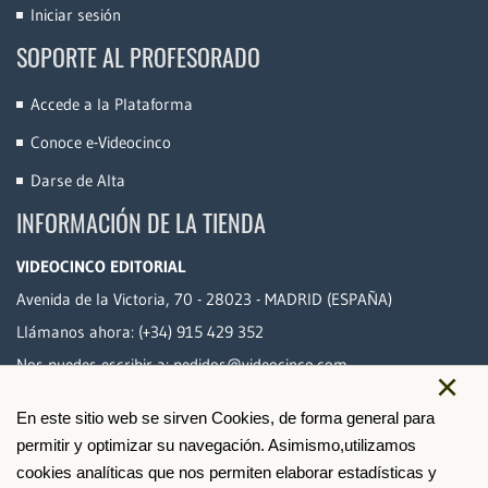
Iniciar sesión
SOPORTE AL PROFESORADO
Accede a la Plataforma
Conoce e-Videocinco
Darse de Alta
INFORMACIÓN DE LA TIENDA
VIDEOCINCO EDITORIAL
Avenida de la Victoria, 70 - 28023 - MADRID (ESPAÑA)
Llámanos ahora:
(+34) 915 429 352
Nos puedes escribir a:
pedidos@videocinco.com
×
En este sitio web se sirven Cookies, de forma general para
PAGO SEGURO
permitir y optimizar su navegación. Asimismo,utilizamos
cookies analíticas que nos permiten elaborar estadísticas y