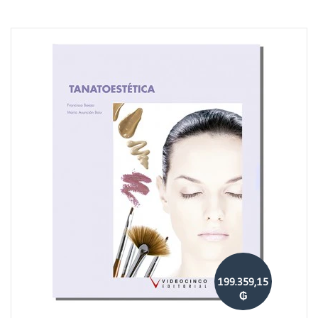
199.359,15
₲