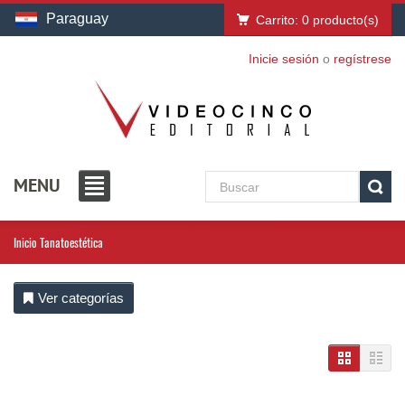
Paraguay
Carrito:
0
producto(s)
Inicie sesión
o
regístrese
MENU
Inicio
Tanatoestética
Ver categorías