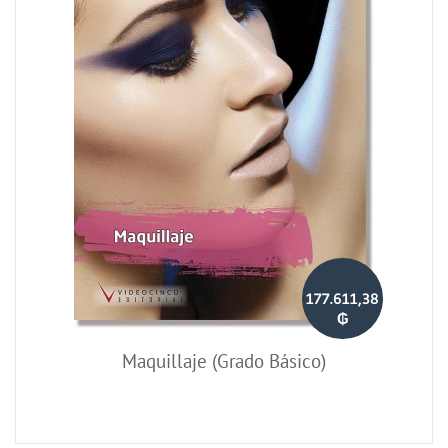
177.611,38
₲
Maquillaje (Grado Básico)