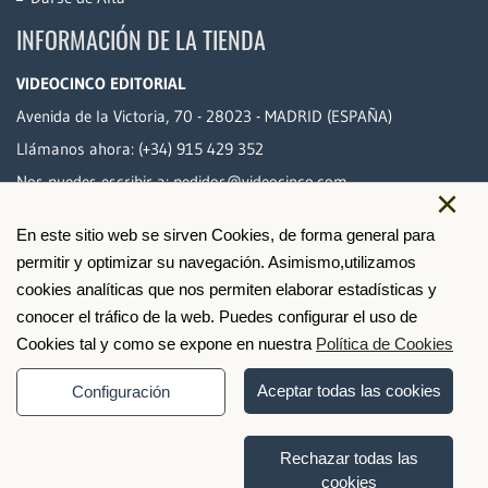
INFORMACIÓN DE LA TIENDA
VIDEOCINCO EDITORIAL
Avenida de la Victoria, 70 - 28023 - MADRID (ESPAÑA)
Llámanos ahora:
(+34) 915 429 352
Nos puedes escribir a:
pedidos@videocinco.com
×
En este sitio web se sirven Cookies, de forma general para
PAGO SEGURO
permitir y optimizar su navegación. Asimismo,utilizamos
cookies analíticas que nos permiten elaborar estadísticas y
conocer el tráfico de la web. Puedes configurar el uso de
Cookies tal y como se expone en nuestra
Política de Cookies
Aceptar todas las cookies
Configuración
Rechazar todas las
cookies