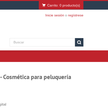
Carrito:
0
producto(s)
Inicie sesión
o
regístrese
- Cosmética para peluquería
ital