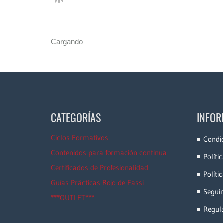
Cargando
CATEGORÍAS
INFOR
Ciclos Formativos
Condi
Contenidos para formación continua
Políti
Certificados de Profesionalidad
Políti
Guías Prácticas Rojo de Fassi
Segui
***OUTLET***
Regula