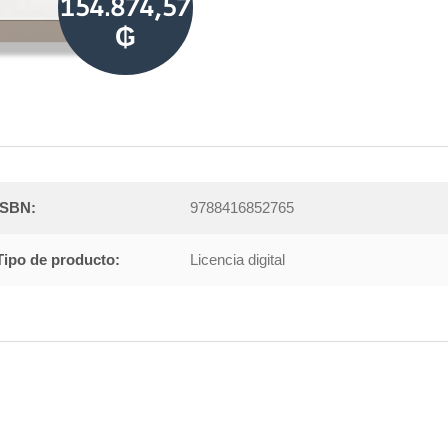
154.874,57
₲
ISBN:
9788416852765
Tipo de producto:
Licencia digital