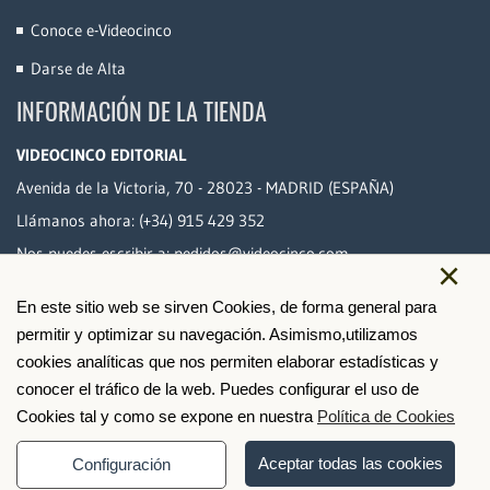
Conoce e-Videocinco
Darse de Alta
INFORMACIÓN DE LA TIENDA
VIDEOCINCO EDITORIAL
Avenida de la Victoria, 70 - 28023 - MADRID (ESPAÑA)
Llámanos ahora:
(+34) 915 429 352
Nos puedes escribir a:
pedidos@videocinco.com
×
En este sitio web se sirven Cookies, de forma general para
PAGO SEGURO
permitir y optimizar su navegación. Asimismo,utilizamos
cookies analíticas que nos permiten elaborar estadísticas y
conocer el tráfico de la web. Puedes configurar el uso de
Cookies tal y como se expone en nuestra
Política de Cookies
Aceptar todas las cookies
Configuración