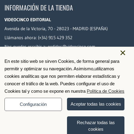
INFORMACIÓN DE LA TIENDA
VIDEOCINCO EDITORIAL
Avenida de la Victoria, 70 - 28023 - MADRID (ESPAÑA)
Llámanos ahora:
(+34) 915 429 352
Nos puedes escribir a:
pedidos@videocinco.com
×
En este sitio web se sirven Cookies, de forma general para
PAGO SEGURO
permitir y optimizar su navegación. Asimismo,utilizamos
cookies analíticas que nos permiten elaborar estadísticas y
conocer el tráfico de la web. Puedes configurar el uso de
Cookies tal y como se expone en nuestra
Política de Cookies
Aceptar todas las cookies
Configuración
Rechazar todas las
cookies
© 2026 Videocinco