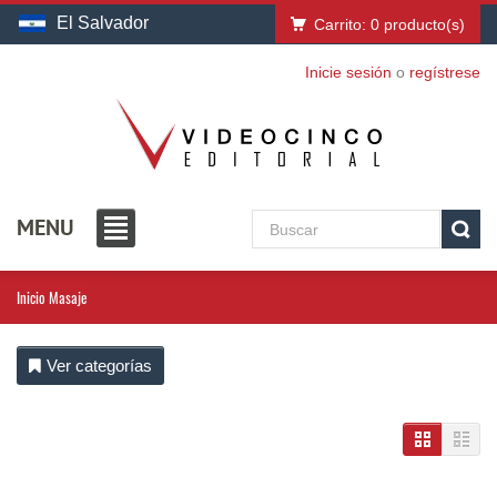
El Salvador
Carrito:
0
producto(s)
Inicie sesión
o
regístrese
MENU
Inicio
Masaje
Ver categorías