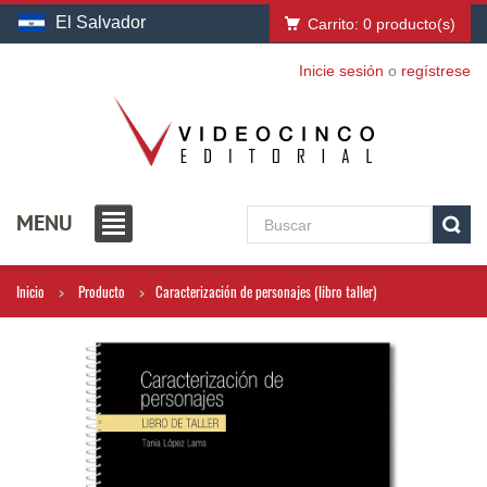
El Salvador
Carrito:
0
producto(s)
Inicie sesión
o
regístrese
MENU
Inicio
Producto
Caracterización de personajes (libro taller)