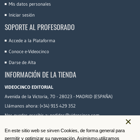
Mis datos personales
Iniciar sesión
SOPORTE AL PROFESORADO
Accede a la Plataforma
Conoce e-Videocinco
Darse de Alta
INFORMACIÓN DE LA TIENDA
VIDEOCINCO EDITORIAL
Avenida de la Victoria, 70 - 28023 - MADRID (ESPAÑA)
Llámanos ahora:
(+34) 915 429 352
Nos puedes escribir a:
pedidos@videocinco.com
×
En este sitio web se sirven Cookies, de forma general para
PAGO SEGURO
permitir y optimizar su navegación. Asimismo,utilizamos