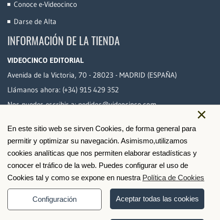
Conoce e-Videocinco
Darse de Alta
INFORMACIÓN DE LA TIENDA
VIDEOCINCO EDITORIAL
Avenida de la Victoria, 70 - 28023 - MADRID (ESPAÑA)
Llámanos ahora:
(+34) 915 429 352
Nos puedes escribir a:
pedidos@videocinco.com
×
En este sitio web se sirven Cookies, de forma general para
PAGO SEGURO
permitir y optimizar su navegación. Asimismo,utilizamos
cookies analíticas que nos permiten elaborar estadísticas y
conocer el tráfico de la web. Puedes configurar el uso de
Cookies tal y como se expone en nuestra
Política de Cookies
Aceptar todas las cookies
Configuración