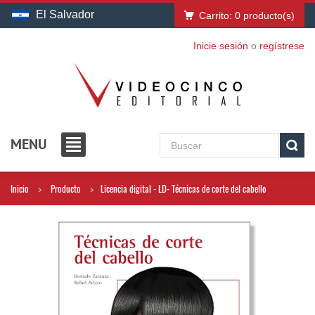
El Salvador
Carrito:
0
producto(s)
Inicie sesión
o
regístrese
MENU
Inicio
Producto
Licencia digital - LD- Técnicas de corte del cabello