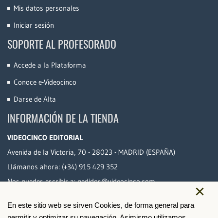
Mis datos personales
Iniciar sesión
SOPORTE AL PROFESORADO
Accede a la Plataforma
Conoce e-Videocinco
Darse de Alta
INFORMACIÓN DE LA TIENDA
VIDEOCINCO EDITORIAL
Avenida de la Victoria, 70 - 28023 - MADRID (ESPAÑA)
Llámanos ahora:
(+34) 915 429 352
Nos puedes escribir a:
pedidos@videocinco.com
×
En este sitio web se sirven Cookies, de forma general para
PAGO SEGURO
permitir y optimizar su navegación. Asimismo,utilizamos