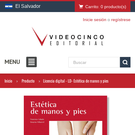
El Salvador
Carrito:
0
producto(s)
Inicie sesión
o
regístrese
MENU
Inicio
Producto
Licencia digital - LD- Estética de manos y pies