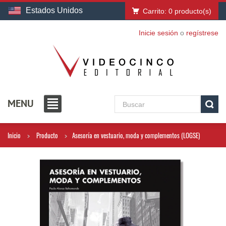
Estados Unidos
Carrito:
0
producto(s)
Inicie sesión
o
regístrese
MENU
Inicio
Producto
Asesoría en vestuario, moda y complementos (LOGSE)