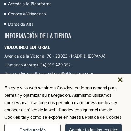
Accede a la Plataforma
Conoce e-Videocinco
Darse de Alta
INFORMACIÓN DE LA TIENDA
VIDEOCINCO EDITORIAL
Avenida de la Victoria, 70 - 28023 - MADRID (ESPAÑA)
Llámanos ahora:
(+34) 915 429 352
Nos puedes escribir a:
pedidos@videocinco.com
×
En este sitio web se sirven Cookies, de forma general para
PAGO SEGURO
permitir y optimizar su navegación. Asimismo,utilizamos
cookies analíticas que nos permiten elaborar estadísticas y
conocer el tráfico de la web. Puedes configurar el uso de
Cookies tal y como se expone en nuestra
Política de Cookies
Aceptar todas las cookies
Configuración