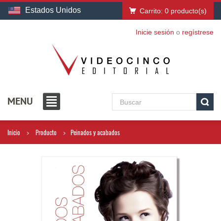
Estados Unidos
Carrito:
0
producto(s)
Inicie sesión
o
regístrese
MENU
Inicio
Producto
Peinados y acabados