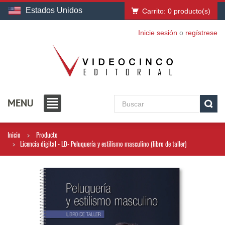
Estados Unidos
Carrito:
0
producto(s)
Inicie sesión
o
regístrese
MENU
Inicio
Producto
Licencia digital - LD- Peluquería y estilismo masculino (libro de taller)