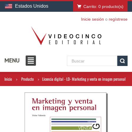
Estados Unidos
Carrito:
0
producto(s)
Inicie sesión
o
regístrese
MENU
Inicio
Producto
Licencia digital - LD- Marketing y venta en imagen personal