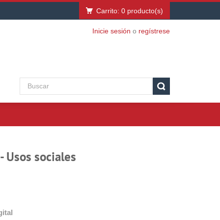
Carrito:
0
producto(s)
Inicie sesión
o
regístrese
- Usos sociales
ital