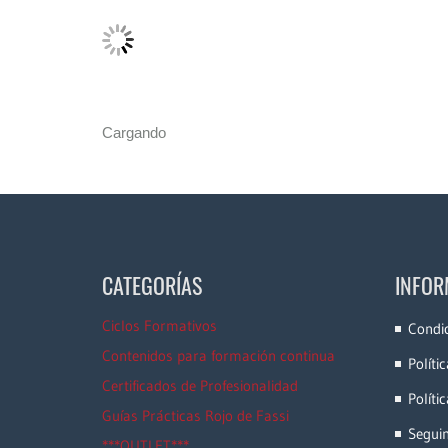
Cargando
CATEGORÍAS
INFOR
Ciclos Formativos
Condi
Contenidos para formación continua
Políti
Certificados de Profesionalidad
Políti
Guías Prácticas Rojo de Fassi
Segui
***OUTLET***