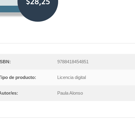
$28,25
ISBN:
9788418454851
Tipo de producto:
Licencia digital
Autor/es:
Paula Alonso