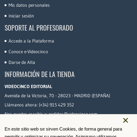
Mis datos personales
Iniciar sesión
SOPORTE AL PROFESORADO
Accede a la Plataforma
Conoce e-Videocinco
Darse de Alta
INFORMACIÓN DE LA TIENDA
VIDEOCINCO EDITORIAL
Avenida de la Victoria, 70 - 28023 - MADRID (ESPAÑA)
Llámanos ahora:
(+34) 915 429 352
Nos puedes escribir a:
pedidos@videocinco.com
×
En este sitio web se sirven Cookies, de forma general para
PAGO SEGURO
permitir y optimizar su navegación. Asimismo,utilizamos