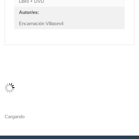
Libro + DVD
Autor/es:
Encarnación Villasevil
Cargando