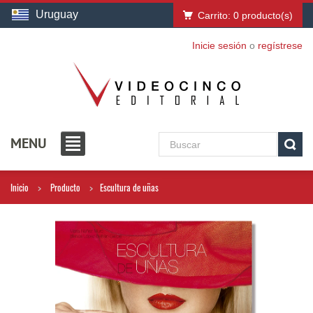
Uruguay
Carrito:
0
producto(s)
Inicie sesión
o
regístrese
MENU
Inicio
Producto
Escultura de uñas