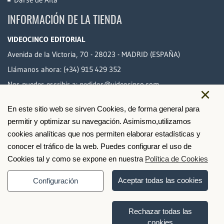
INFORMACIÓN DE LA TIENDA
VIDEOCINCO EDITORIAL
Avenida de la Victoria, 70 - 28023 - MADRID (ESPAÑA)
Llámanos ahora:
(+34) 915 429 352
Nos puedes escribir a:
pedidos@videocinco.com
×
En este sitio web se sirven Cookies, de forma general para
PAGO SEGURO
permitir y optimizar su navegación. Asimismo,utilizamos
cookies analíticas que nos permiten elaborar estadísticas y
conocer el tráfico de la web. Puedes configurar el uso de
Cookies tal y como se expone en nuestra
Política de Cookies
Aceptar todas las cookies
Configuración
Rechazar todas las
cookies