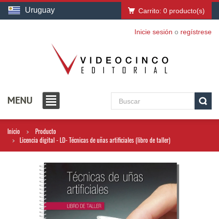
Uruguay
Carrito:
0
producto(s)
Inicie sesión
o
regístrese
MENU
Inicio
Producto
Licencia digital - LD- Técnicas de uñas artificiales (libro de taller)