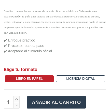
Este libro, desarrollado conforme al currículo oficial del módulo de
Peluquería para
caracterización
, te guía paso a paso en las técnicas profesionales utilizadas en cine,
teatro, televisión y espectáculos. Desde la creación de peinados históricos hasta el diseño
de personajes de fantasía, aprenderás a dominar herramientas, productos y estilos que
dan vida a la ficción.
✔️ Enfoque práctico
✔️ Procesos paso a paso
✔️ Adaptado al currículo oficial
Elige tu formato
LIBRO EN PAPEL
LICENCIA DIGITAL
AÑADIR AL CARRITO