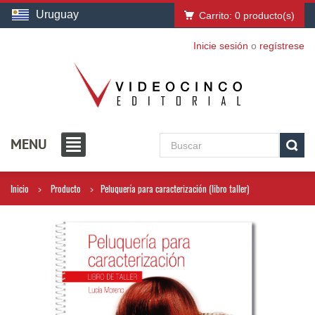
Uruguay
Carrito:
0
producto(s)
Inicie sesión
o
regístrese
MENU
Inicio
Producto
Peluquería para caracterización (libro taller)