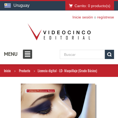
Uruguay
Carrito:
0
producto(s)
Inicie sesión
o
regístrese
MENU
Inicio
Producto
Licencia digital - LD- Maquillaje (Grado Básico)