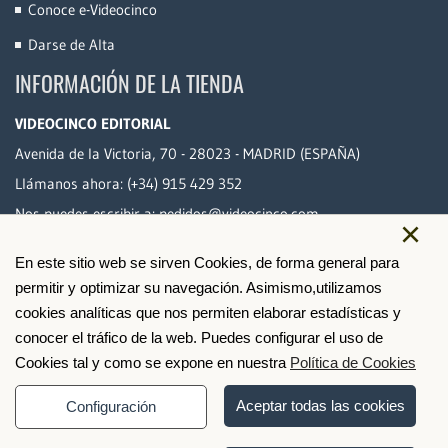
Conoce e-Videocinco
Darse de Alta
INFORMACIÓN DE LA TIENDA
VIDEOCINCO EDITORIAL
Avenida de la Victoria, 70 - 28023 - MADRID (ESPAÑA)
Llámanos ahora:
(+34) 915 429 352
Nos puedes escribir a:
pedidos@videocinco.com
×
En este sitio web se sirven Cookies, de forma general para
PAGO SEGURO
permitir y optimizar su navegación. Asimismo,utilizamos
cookies analíticas que nos permiten elaborar estadísticas y
conocer el tráfico de la web. Puedes configurar el uso de
Cookies tal y como se expone en nuestra
Política de Cookies
Aceptar todas las cookies
Configuración