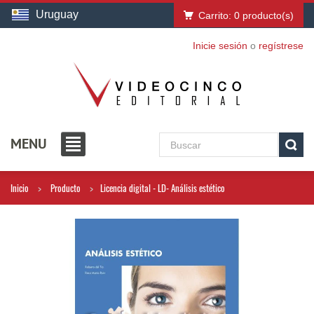
Uruguay
Carrito:
0
producto(s)
Inicie sesión
o
regístrese
MENU
Inicio
Producto
Licencia digital - LD- Análisis estético