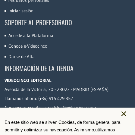
Mis datos personales
Iniciar sesión
SOPORTE AL PROFESORADO
Accede a la Plataforma
Conoce e-Videocinco
Darse de Alta
INFORMACIÓN DE LA TIENDA
VIDEOCINCO EDITORIAL
Avenida de la Victoria, 70 - 28023 - MADRID (ESPAÑA)
Llámanos ahora:
(+34) 915 429 352
Nos puedes escribir a:
pedidos@videocinco.com
×
En este sitio web se sirven Cookies, de forma general para
PAGO SEGURO
permitir y optimizar su navegación. Asimismo,utilizamos