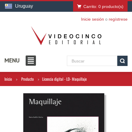
Uruguay
Carrito:
0
producto(s)
Inicie sesión
o
regístrese
MENU
Inicio
Producto
Licencia digital - LD- Maquillaje