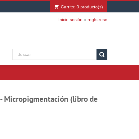
Carrito:
0
producto(s)
Inicie sesión
o
regístrese
- Micropigmentación (libro de