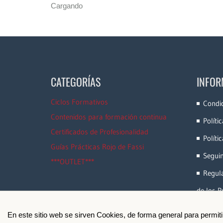
Cargando
CATEGORÍAS
INFOR
Ciclos Formativos
Condi
Contenidos para formación continua
Políti
Certificados de Profesionalidad
Políti
Guías Prácticas Rojo de Fassi
Segui
***OUTLET***
Regula
de los P
En este sitio web se sirven Cookies, de forma general para permit