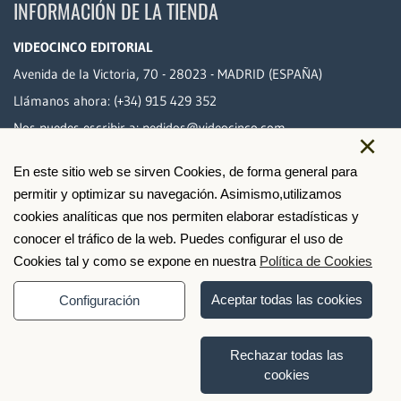
INFORMACIÓN DE LA TIENDA
VIDEOCINCO EDITORIAL
Avenida de la Victoria, 70 - 28023 - MADRID (ESPAÑA)
Llámanos ahora:
(+34) 915 429 352
Nos puedes escribir a:
pedidos@videocinco.com
×
En este sitio web se sirven Cookies, de forma general para
PAGO SEGURO
permitir y optimizar su navegación. Asimismo,utilizamos
cookies analíticas que nos permiten elaborar estadísticas y
conocer el tráfico de la web. Puedes configurar el uso de
Cookies tal y como se expone en nuestra
Política de Cookies
Aceptar todas las cookies
Configuración
Rechazar todas las
cookies
© 2026 Videocinco