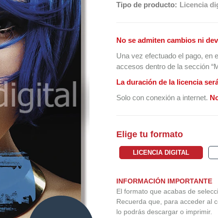
Tipo de producto:
Licencia dig
No se admiten cambios ni dev
Una vez efectuado el pago, en e
accesos dentro de la sección “Mi
La duración de la licencia ser
Solo con conexión a internet.
No
Elige tu formato
LICENCIA DIGITAL
INFORMACIÓN IMPORTANTE
El formato que acabas de seleccio
Recuerda que, para acceder al c
lo podrás descargar o imprimir.