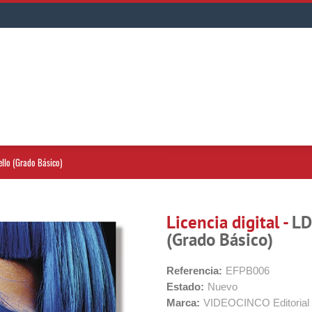
ello (Grado Básico)
Licencia digital -
LD
(Grado Básico)
Referencia:
EFPB006
Estado:
Nuevo
Marca:
VIDEOCINCO Editorial