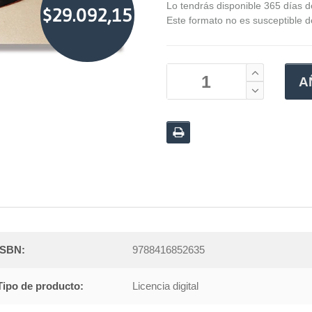
Lo tendrás disponible 365 días 
$29.092,15
Este formato no es susceptible 
A
ISBN:
9788416852635
Tipo de producto:
Licencia digital