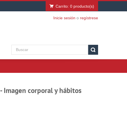
Carrito:
0
producto(s)
Inicie sesión
o
regístrese
- Imagen corporal y hábitos