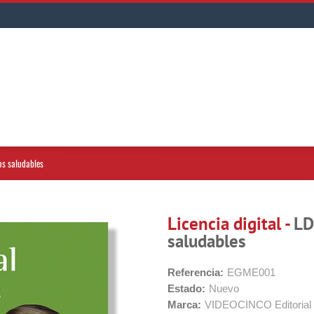
tos saludables
Licencia digital -
LD
saludables
Referencia:
EGME001
Estado:
Nuevo
Marca:
VIDEOCINCO Editorial