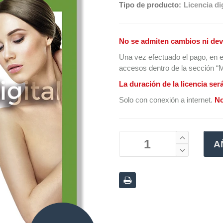
Tipo de producto:
Licencia dig
No se admiten cambios ni dev
Una vez efectuado el pago, en e
accesos dentro de la sección “Mi
La duración de la licencia ser
Solo con conexión a internet.
No
A