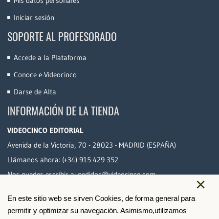
Mis datos personales
Iniciar sesión
SOPORTE AL PROFESORADO
Accede a la Plataforma
Conoce e-Videocinco
Darse de Alta
INFORMACIÓN DE LA TIENDA
VIDEOCINCO EDITORIAL
Avenida de la Victoria, 70 - 28023 - MADRID (ESPAÑA)
Llámanos ahora:
(+34) 915 429 352
Nos puedes escribir a:
pedidos@videocinco.com
×
En este sitio web se sirven Cookies, de forma general para
PAGO SEGURO
permitir y optimizar su navegación. Asimismo,utilizamos