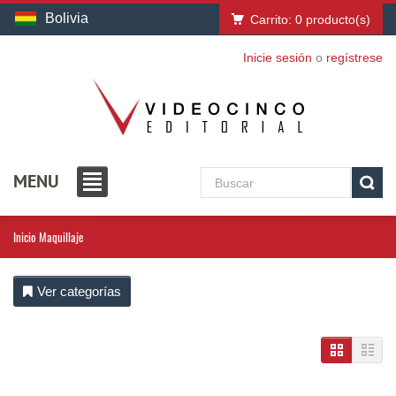
Bolivia
Carrito:
0
producto(s)
Inicie sesión
o
regístrese
MENU
Inicio
Maquillaje
Ver categorías