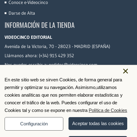
Conoce e-Videocinco
Darse de Alta
INFORMACIÓN DE LA TIENDA
VIDEOCINCO EDITORIAL
Avenida de la Victoria, 70 - 28023 - MADRID (ESPAÑA)
Llámanos ahora:
(+34) 915 429 352
Nos puedes escribir a:
pedidos@videocinco.com
×
En este sitio web se sirven Cookies, de forma general para
PAGO SEGURO
permitir y optimizar su navegación. Asimismo,utilizamos
cookies analíticas que nos permiten elaborar estadísticas y
conocer el tráfico de la web. Puedes configurar el uso de
Cookies tal y como se expone en nuestra
Política de Cookies
Aceptar todas las cookies
Configuración