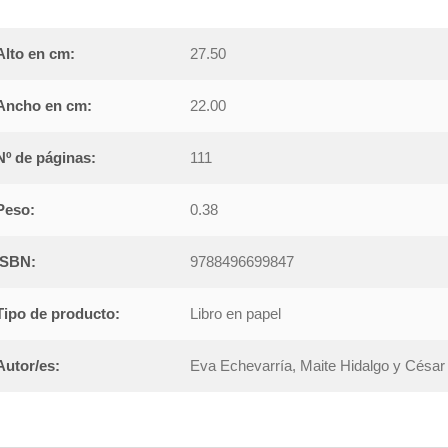
Alto en cm:
27.50
Ancho en cm:
22.00
Nº de páginas:
111
Peso:
0.38
ISBN:
9788496699847
Tipo de producto:
Libro en papel
Autor/es:
Eva Echevarría, Maite Hidalgo y César