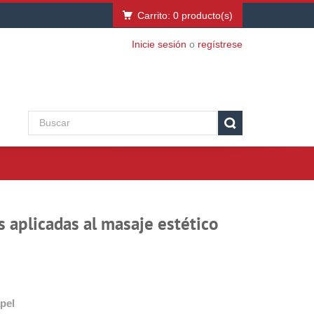
Carrito:
0
producto(s)
Inicie sesión
o
regístrese
s aplicadas al masaje estético
pel