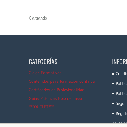
Cargando
CATEGORÍAS
INFOR
Ciclos Formativos
Condi
Contenidos para formación continua
Políti
Certificados de Profesionalidad
Políti
Guías Prácticas Rojo de Fassi
Segui
***OUTLET***
Regula
de los P