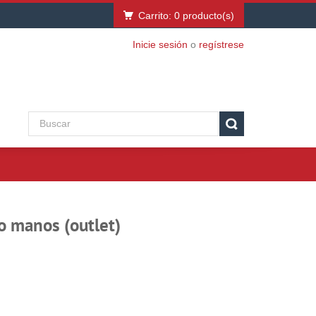
Carrito:
0
producto(s)
Inicie sesión
o
regístrese
o manos (outlet)