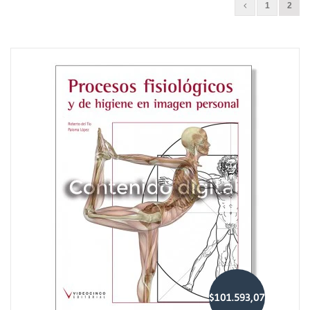
1
2
$101.593,07