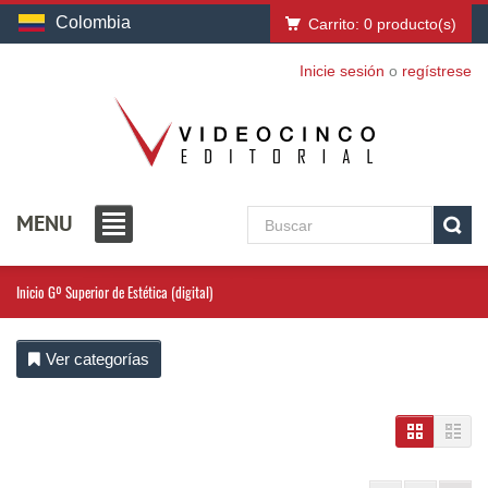
Colombia
Carrito:
0
producto(s)
Inicie sesión
o
regístrese
MENU
Inicio
Gº Superior de Estética (digital)
Ver categorías