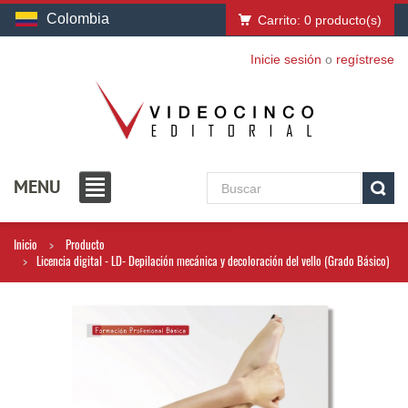
Colombia
Carrito:
0
producto(s)
Inicie sesión
o
regístrese
MENU
Inicio
Producto
Licencia digital - LD- Depilación mecánica y decoloración del vello (Grado Básico)