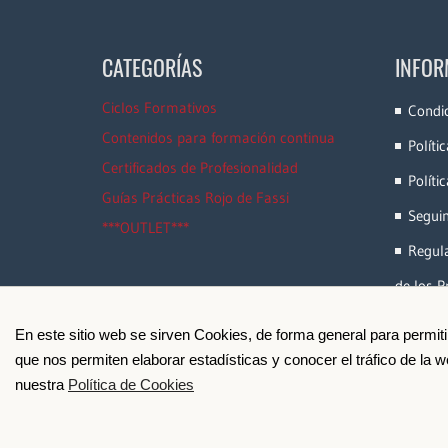
CATEGORÍAS
INFOR
Ciclos Formativos
Condi
Contenidos para formación continua
Políti
Certificados de Profesionalidad
Políti
Guías Prácticas Rojo de Fassi
Segui
***OUTLET***
Regula
de los P
En este sitio web se sirven Cookies, de forma general para permit
que nos permiten elaborar estadísticas y conocer el tráfico de la
nuestra
Política de Cookies