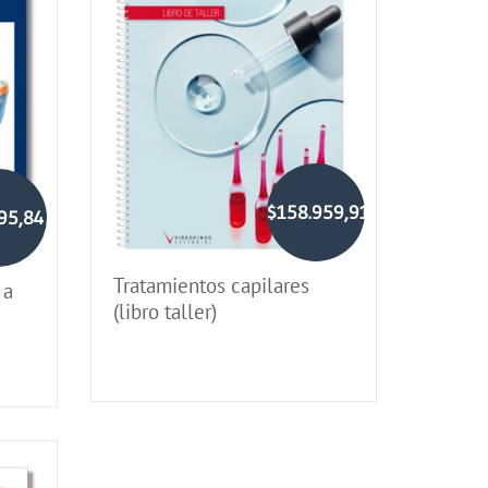
$158.959,91
95,84
Tratamientos capilares
 a
(libro taller)