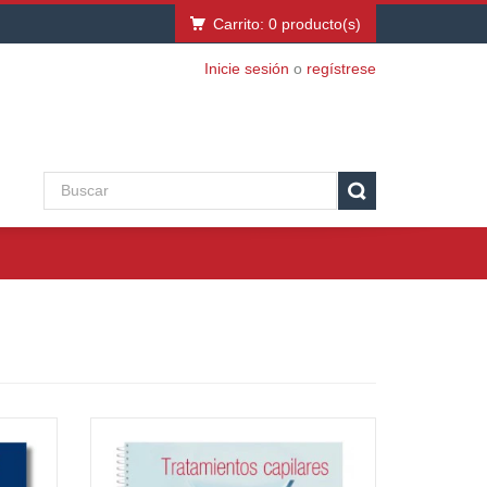
Carrito:
0
producto(s)
Inicie sesión
o
regístrese