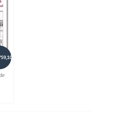
759,10
 de