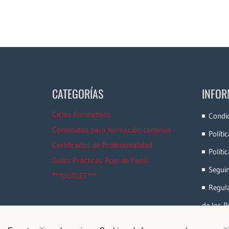
CATEGORÍAS
INFOR
Ciclos Formativos
Condi
Contenidos para formación continua
Políti
Certificados de Profesionalidad
Políti
Guías Prácticas Rojo de Fassi
Segui
***OUTLET***
Regula
de los P