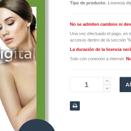
Tipo de producto:
Licencia dig
No se admiten cambios ni dev
Una vez efectuado el pago, en e
accesos dentro de la sección “Mi
La duración de la licencia ser
Solo con conexión a internet.
No
A