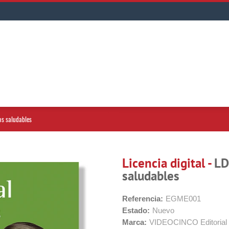
tos saludables
Licencia digital -
LD
saludables
Referencia:
EGME001
Estado:
Nuevo
Marca:
VIDEOCINCO Editorial