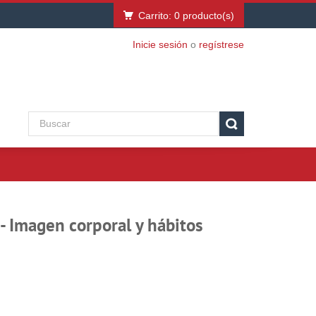
Carrito:
0
producto(s)
Inicie sesión
o
regístrese
- Imagen corporal y hábitos