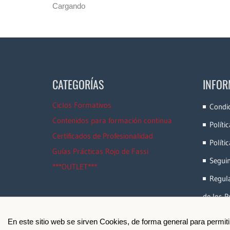
Cargando
CATEGORÍAS
INFOR
Ciclos Formativos
Condi
Contenidos para formación continua
Políti
Certificados de Profesionalidad
Políti
Guías Prácticas Rojo de Fassi
Segui
***OUTLET***
Regula
de los P
En este sitio web se sirven Cookies, de forma general para permit