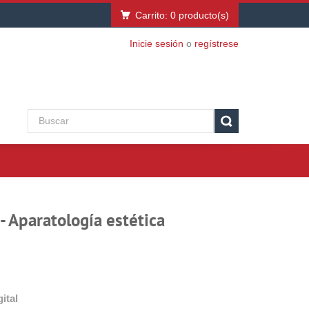
Carrito:
0
producto(s)
Inicie sesión
o
regístrese
- Aparatología estética
ital