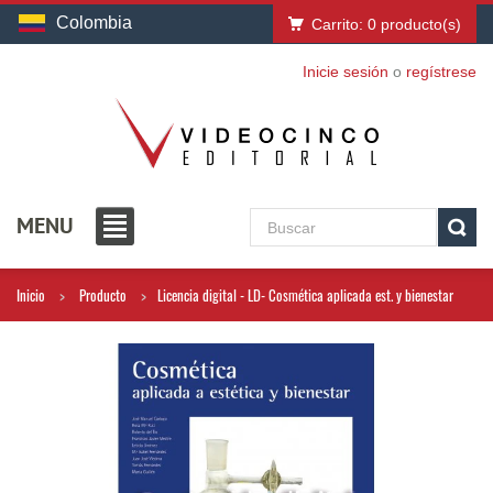
Colombia
Carrito:
0
producto(s)
Inicie sesión
o
regístrese
MENU
Inicio
Producto
Licencia digital - LD- Cosmética aplicada est. y bienestar