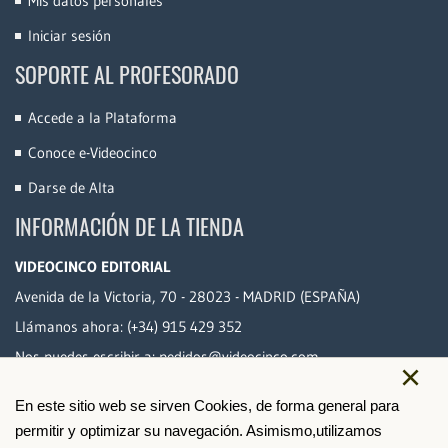
Mis datos personales
Iniciar sesión
SOPORTE AL PROFESORADO
Accede a la Plataforma
Conoce e-Videocinco
Darse de Alta
INFORMACIÓN DE LA TIENDA
VIDEOCINCO EDITORIAL
Avenida de la Victoria, 70 - 28023 - MADRID (ESPAÑA)
Llámanos ahora:
(+34) 915 429 352
Nos puedes escribir a:
pedidos@videocinco.com
×
En este sitio web se sirven Cookies, de forma general para
PAGO SEGURO
permitir y optimizar su navegación. Asimismo,utilizamos