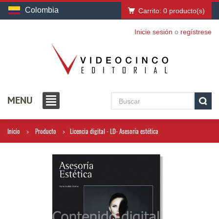
Colombia
Carrito:
0
producto(s)
Inicie sesión
o
regístrese
MENU
Inicio
Producto
Licencia digital - LD- Asesoría estética