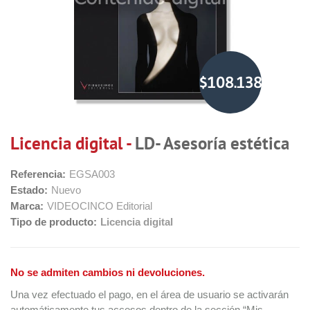
$108.138,08
Licencia digital -
LD- Asesoría estética
Referencia:
EGSA003
Estado:
Nuevo
Marca:
VIDEOCINCO Editorial
Tipo de producto:
Licencia digital
No se admiten cambios ni devoluciones.
Una vez efectuado el pago, en el área de usuario se activarán
automáticamente tus accesos dentro de la sección “Mis