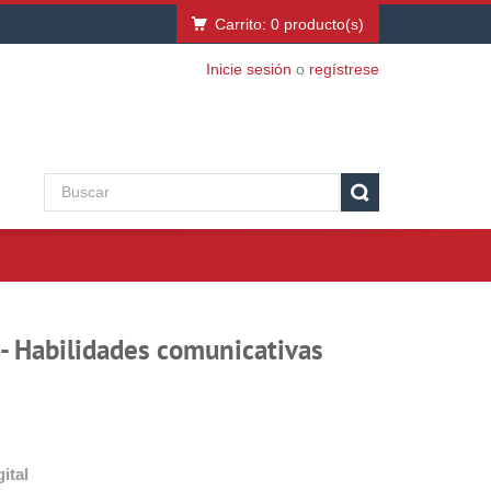
Carrito:
0
producto(s)
Inicie sesión
o
regístrese
- Habilidades comunicativas
ital