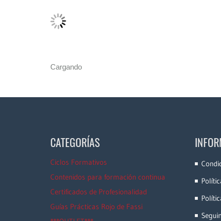
Cargando
CATEGORÍAS
INFOR
Ciclos Formativos
Condi
Contenidos para formación continua
Políti
Certificados de Profesionalidad
Políti
Guías Prácticas Rojo de Fassi
Segui