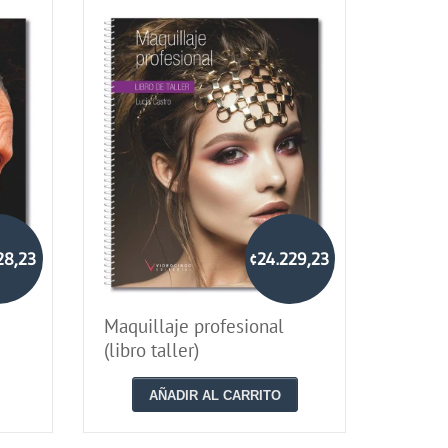
28,23
¢24.229,23
Maquillaje profesional
(libro taller)
AÑADIR AL CARRITO