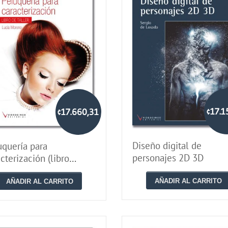
¢17.1
¢17.660,31
Diseño digital de
uquería para
personajes 2D 3D
cterización (libro
er)
AÑADIR AL CARRITO
AÑADIR AL CARRITO