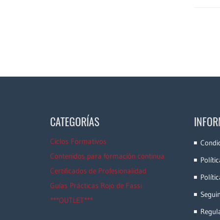
CATEGORÍAS
INFOR
Ciclos Formativos
Condi
Contenidos para formación continua
Políti
Certificados de Profesionalidad
Políti
Guías Prácticas Rojo de Fassi
Segui
***OUTLET***
Regula