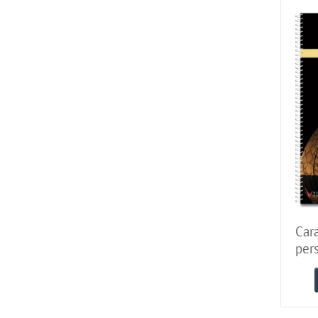
Car
pers