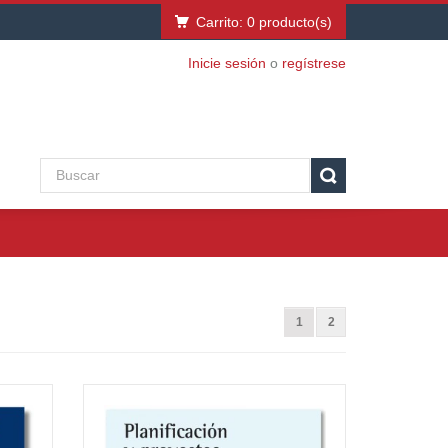
Carrito:
0
producto(s)
Inicie sesión
o
regístrese
1
2