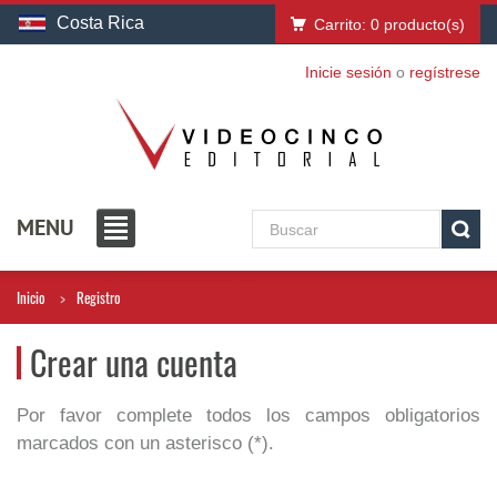
Costa Rica
Carrito:
0
producto(s)
Inicie sesión
o
regístrese
MENU
Inicio
Registro
Crear una cuenta
Por favor complete todos los campos obligatorios
marcados con un asterisco (*).