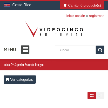
Costa Rica
Carrito:
0
producto(s)
Inicie sesión
o
regístrese
MENU
Inicio
Gº Superior Asesoría Imagen
Ver categorías